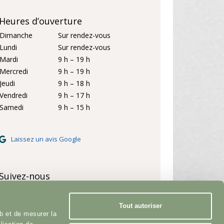
Heures d’ouverture
Dimanche
Sur rendez-vous
Lundi
Sur rendez-vous
Mardi
9 h – 19 h
Mercredi
9 h – 19 h
Jeudi
9 h – 18 h
Vendredi
9 h – 17 h
Samedi
9 h – 15 h
Laissez un avis Google
Suivez-nous
Facebook
YouTube
Tout autoriser
Instagram
b et de mesurer la
LinkedIn