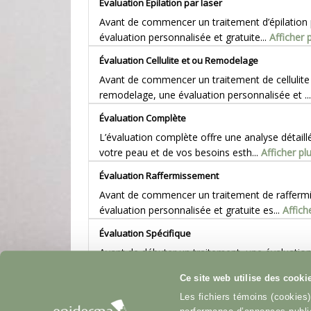
Évaluation Épilation par laser
Avant de commencer un traitement d’épilation 
évaluation personnalisée et gratuite...
Afficher 
Évaluation Cellulite et ou Remodelage
Avant de commencer un traitement de cellulite
remodelage, une évaluation personnalisée et ..
Évaluation Complète
L’évaluation complète offre une analyse détaillé
votre peau et de vos besoins esth...
Afficher pl
Évaluation Raffermissement
Avant de commencer un traitement de rafferm
évaluation personnalisée et gratuite es...
Affich
Évaluation Spécifique
Avant de débuter un traitement, une évaluatio
est essentielle afin de bien compre...
Afficher p
Ce site web utilise des cooki
Les fichiers témoins (cookies)