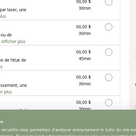
Discounted Price
00,00 $
30min
par laser, une
plus
Discounted Price
00,00 $
30min
 ou de
.
Afficher plus
Discounted Price
00,00 $
45min
e de l’état de
us
Discounted Price
00,00 $
30min
issement, une
er plus
Discounted Price
00,00 $
30min
n personnalisée
lus
es.
 recueillis nous permettent d’analyser anonymement le trafic du site we